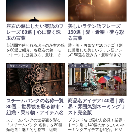
や背景が込められており、あな...
座右の銘にしたい英語のフ
美しいラテン語フレーズ
レーズ 80選｜心に響く珠
150選｜愛・希望・夢を彩
玉の言葉
る言葉
英語圏で使われる珠玉の座右の銘
愛・美・勇気など10カテゴリ別
を80選ご紹介。各座右の銘（モ
に厳選した美しいラテン語フレー
ットー）には読み方、意味、そし
ズ150選を読み方・意味付きで紹
て簡単な解説を添え、あなたの人
介。日常に取り入れやすい名言集
生や挑戦に新たなインスピレーシ
です。
言葉・フレーズ
言葉・フレーズ
ョンを提供します。今すぐチェッ
クして、前向きなエネルギーを手
に入れましょう！
スチームパンクの名称一覧
商品名アイデア140選｜業
80選 – 世界観を彩る都市・
界・雰囲気別ネーミングリ
組織・乗り物・アイテム名
スト完全版
スチームパンクの世界観を彩る
ブランド名に悩む方必見！業界・
「スチームパンク 名称」を80種
トーン別に140個のかっこいいネ
類厳選！魅力的な都市、組織、飛
ーミングアイデアを紹介。ビジネ