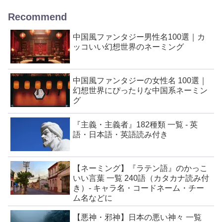
Recommend
中国風ファンタジー男性名100選｜カ
ッコいい幻想世界のネーミング
中国風ファンタジーの女性名 100選｜
幻想世界にぴったりな中国系ネーミン
グ
『主義・主義者』182種類 一覧 - 英
語・日本語・英語読み付き
【ネーミング】『ラテン語』のかっこ
いい言葉 一覧 240語（カタカナ読み付
き）- キャラ名・コードネーム・チー
ム名などに
【悪神・邪神】日本の悪い神々 一覧