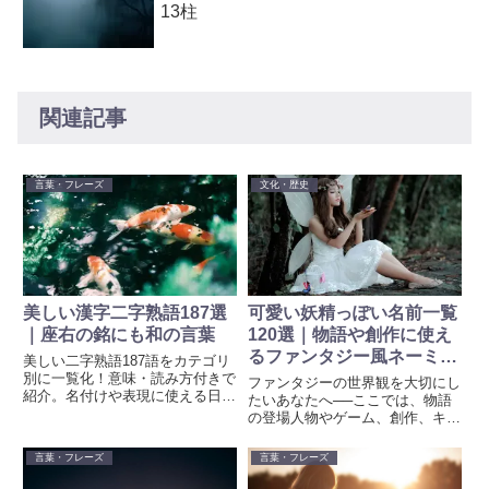
13柱
関連記事
言葉・フレーズ
文化・歴史
美しい漢字二字熟語187選
可愛い妖精っぽい名前一覧
｜座右の銘にも和の言葉
120選｜物語や創作に使え
るファンタジー風ネーミン
美しい二字熟語187語をカテゴリ
グ集
別に一覧化！意味・読み方付きで
ファンタジーの世界観を大切にし
紹介。名付けや表現に使える日本
たいあなたへ──ここでは、物語
語表現が満載。今すぐチェック！
の登場人物やゲーム、創作、キャ
ラ名などに使える「妖精っぽい名
前」を120個厳選しました。花や
言葉・フレーズ
言葉・フレーズ
星、風、魔法などのイメージから
生まれた名前には、それぞれ意味