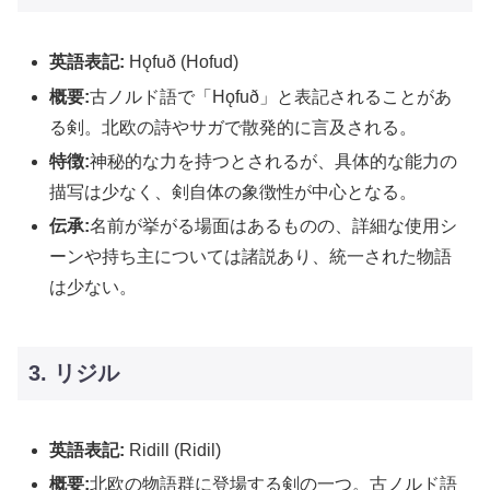
英語表記:
Hǫfuð (Hofud)
概要:
古ノルド語で「Hǫfuð」と表記されることがあ
る剣。北欧の詩やサガで散発的に言及される。
特徴:
神秘的な力を持つとされるが、具体的な能力の
描写は少なく、剣自体の象徴性が中心となる。
伝承:
名前が挙がる場面はあるものの、詳細な使用シ
ーンや持ち主については諸説あり、統一された物語
は少ない。
3. リジル
英語表記:
Ridill (Ridil)
概要:
北欧の物語群に登場する剣の一つ。古ノルド語