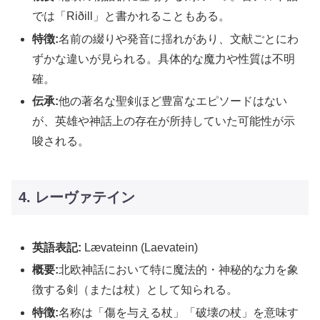
では「Riðill」と書かれることもある。
特徴:
名前の綴りや発音に揺れがあり、文献ごとにわ
ずかな違いが見られる。具体的な魔力や性質は不明
確。
伝承:
他の著名な聖剣ほど豊富なエピソードはない
が、英雄や神話上の存在が所持していた可能性が示
唆される。
4. レーヴァテイン
英語表記:
Lævateinn (Laevatein)
概要:
北欧神話において特に魔法的・神秘的な力を象
徴する剣（または杖）として知られる。
特徴:
名称は「傷を与える杖」「破壊の杖」を意味す