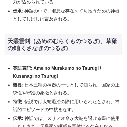
力が込められている。
伝承:
神話の中で、邪悪な存在を打ち払うための神器
としてしばしば言及される。
天叢雲剣（あめのむらくものつるぎ)、草薙
の剣(くさなぎのつるぎ)
英語表記: Ame no Murakumo no Tsurugi /
Kusanagi no Tsurugi
概要:
日本三種の神器の一つとして知られ、国家の正
統性や守護の象徴とされる。
特徴:
伝説では大蛇退治の際に用いられたとされ、神
話的エピソードの中核をなす。
伝承:
神話では、スサノオ命が大蛇を退ける際に使用
したとされ、天皇家の権威を裏付ける存在となる。