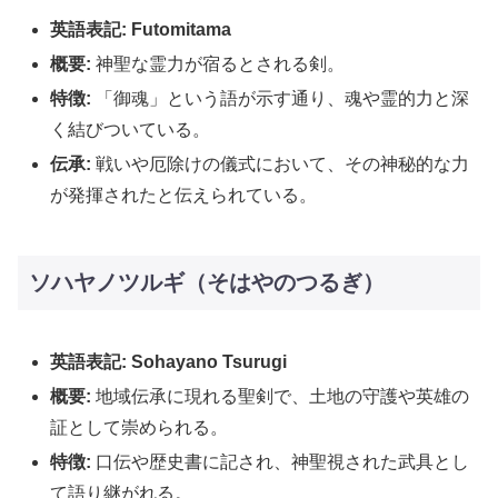
英語表記: Futomitama
概要:
神聖な霊力が宿るとされる剣。
特徴:
「御魂」という語が示す通り、魂や霊的力と深
く結びついている。
伝承:
戦いや厄除けの儀式において、その神秘的な力
が発揮されたと伝えられている。
ソハヤノツルギ（そはやのつるぎ）
英語表記: Sohayano Tsurugi
概要:
地域伝承に現れる聖剣で、土地の守護や英雄の
証として崇められる。
特徴:
口伝や歴史書に記され、神聖視された武具とし
て語り継がれる。