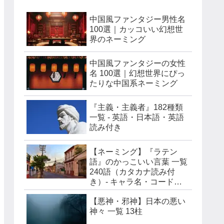
中国風ファンタジー男性名
100選｜カッコいい幻想世
界のネーミング
中国風ファンタジーの女性
名 100選｜幻想世界にぴっ
たりな中国系ネーミング
『主義・主義者』182種類
一覧 - 英語・日本語・英語
読み付き
【ネーミング】『ラテン
語』のかっこいい言葉 一覧
240語（カタカナ読み付
き）- キャラ名・コードネ
ーム・チーム名などに
【悪神・邪神】日本の悪い
神々 一覧 13柱