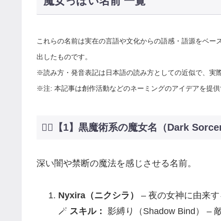
魔女っぽい名前 一覧
これらの名前は実在の言語や文化からの語感・語源をベー
出したものです。
※読み方・発音表記は日本語の読み方としての近似で、実
※注: 本記事は創作活動などのネーミングのアイデアを提
🧙‍♀️【1】黒魔術系の魔女名（Dark Sorce
深い闇や禁断の魔法を感じさせる名前。
Nyxira（ニクシラ）
– 夜の女神に由来
🪄
スキル：
影縛り（Shadow Bind