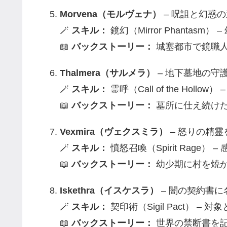
Morvena（モルヴェナ）
– 呪詛と幻惑
🪄
スキル：
鏡幻（Mirror Phantas
📖
バックストーリー：
城塞都市で鏡職人
Thalmera（サルメラ）
– 地下墓地の守
🪄
スキル：
霊呼（Call of the Hol
📖
バックストーリー：
墓所に仕え続け
Vexmira（ヴェクスミラ）
– 怒りの精
🪄
スキル：
憤怒召喚（Spirit Rage
📖
バックストーリー：
幼少期に村を焼か
Iskethra（イスケスラ）
– 闇の契約書
🪄
スキル：
契印術（Sigil Pact） 
📖
バックストーリー：
世界の禁断書を