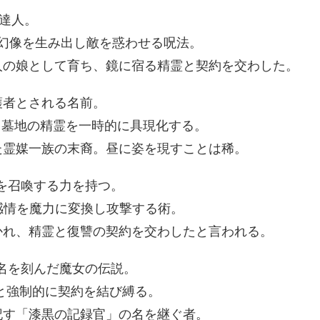
の達人。
m） – 幻像を生み出し敵を惑わせる呪法。
の娘として育ち、鏡に宿る精霊と契約を交わした。
護者とされる名前。
low） – 墓地の精霊を一時的に具現化する。
た霊媒一族の末裔。昼に姿を現すことは稀。
霊を召喚する力を持つ。
） – 感情を魔力に変換し攻撃する術。
れ、精霊と復讐の契約を交わしたと言われる。
に名を刻んだ魔女の伝説。
– 対象と強制的に契約を結び縛る。
記す「漆黒の記録官」の名を継ぐ者。