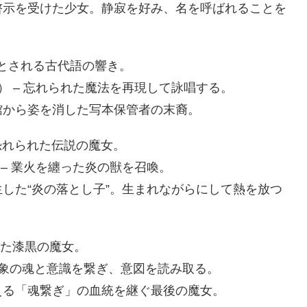
示を受けた少女。静寂を好み、名を呼ばれることを
者とされる古代語の響き。
call） – 忘れられた魔法を再現して詠唱する。
館から姿を消した写本保管者の末裔。
恐れられた伝説の魔女。
ar） – 業火を纏った炎の獣を召喚。
した“炎の落とし子”。生まれながらにして熱を放つ
けた漆黒の魔女。
 – 対象の魂と意識を繋ぎ、意図を読み取る。
える「魂繋ぎ」の血統を継ぐ最後の魔女。