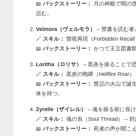
📖
バックストーリー：
月の神殿で闇の啓
忌む。
Velmora（ヴェルモラ）
– 禁書を読む
🪄
スキル：
禁呪再現（Forbidden Re
📖
バックストーリー：
かつて王立図書
Loritha（ロリサ）
– 黒炎を操ることで
🪄
スキル：
黒炎の咆哮（Hellfire Ro
📖
バックストーリー：
禁忌の火山で誕生
体を持つ。
Zyrelle（ザイレル）
– 魂を操る術に長
🪄
スキル：
魂の糸（Soul Thread）
📖
バックストーリー：
死者の声が聞こ