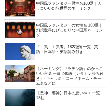
中国風ファンタジー男性名100選｜カ
ッコいい幻想世界のネーミング
中国風ファンタジーの女性名 100選｜
幻想世界にぴったりな中国系ネーミン
グ
『主義・主義者』182種類 一覧 - 英
語・日本語・英語読み付き
【ネーミング】『ラテン語』のかっこ
いい言葉 一覧 240語（カタカナ読み付
き）- キャラ名・コードネーム・チー
ム名などに
【悪神・邪神】日本の悪い神々 一覧
13柱