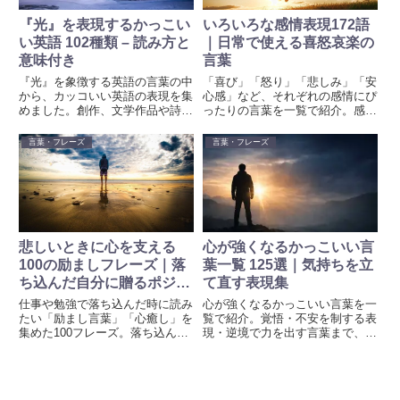
『光』を表現するかっこい
いろいろな感情表現172語
い英語 102種類 – 読み方と
｜日常で使える喜怒哀楽の
意味付き
言葉
『光』を象徴する英語の言葉の中
「喜び」「怒り」「悲しみ」「安
から、カッコいい英語の表現を集
心感」など、それぞれの感情にぴ
めました。創作、文学作品や詩、
ったりの言葉を一覧で紹介。感情
キャラクターなどのネーミング等
の言葉を探してる方におすすめ。
にもご活用ください。
言葉・フレーズ
言葉・フレーズ
悲しいときに心を支える
心が強くなるかっこいい言
100の励ましフレーズ｜落
葉一覧 125選｜気持ちを立
ち込んだ自分に贈るポジテ
て直す表現集
ィブメッセージ
仕事や勉強で落ち込んだ時に読み
心が強くなるかっこいい言葉を一
たい「励まし言葉」「心癒し」を
覧で紹介。覚悟・不安を制する表
集めた100フレーズ。落ち込んだ
現・逆境で力を出す言葉まで、意
時でも前向きになれるヒントとし
味と使い方をわかりやすくまとめ
て、元気を取り戻す一助にどう
ました。迷いを断ち切りたいとき
ぞ。
に役立つ言葉集です。