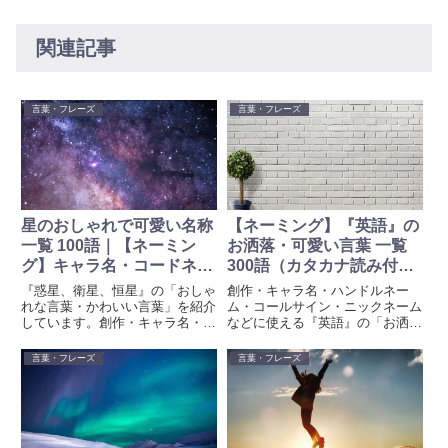
関連記事
言葉・フレーズ
言葉・フレーズ
星のおしゃれで可愛い名称
【ネーミング】『英語』の
一覧 100語｜【ネーミン
お洒落・可愛い言葉 一覧
グ】キャラ名・コードネー
300語（カタカナ読み付
ム・チーム名などに
き）- キャラ名・コードネ
『惑星、衛星、恒星』の「おしゃ
創作・キャラ名・ハンドルネー
ーム・チーム名などに
れな言葉・かわいい言葉」を紹介
ム・コールサイン・ニックネーム
しています。創作・キャラ名・ハ
などに使える『英語』の「お洒落
ンドルネーム・コールサイン・ニ
な言葉」「可愛い言葉」を紹介し
ックネームなどに使えるなどのネ
ています。ネーミングアイデアの
言葉・フレーズ
言葉・フレーズ
ーミングアイデアとして、ぜひ参
ヒントとして使えるかもしれませ
考にしてみてください。
ん。是非参考にしてみてくださ
い。『英語』のカタカナ読み付き
でご紹介しています。