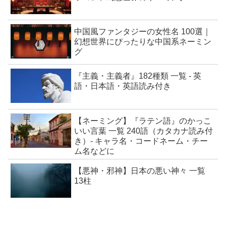
中国風ファンタジーの女性名 100選｜
幻想世界にぴったりな中国系ネーミン
グ
『主義・主義者』182種類 一覧 - 英
語・日本語・英語読み付き
【ネーミング】『ラテン語』のかっこ
いい言葉 一覧 240語（カタカナ読み付
き）- キャラ名・コードネーム・チー
ム名などに
【悪神・邪神】日本の悪い神々 一覧
13柱