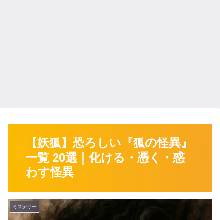
【妖狐】恐ろしい『狐の怪異』
一覧 20選｜化ける・憑く・惑
わす怪異
ミステリー