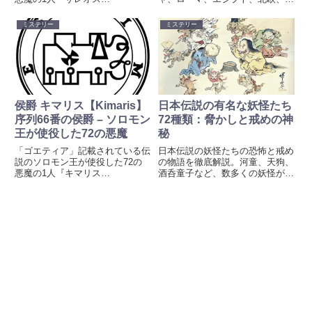
【Sallos】』の地獄における爵位
ステカ、ヒンドゥーなど多様な伝
（悪魔の階級）、姿、能力、軍団
承に見る戦神たちの背景や役割を
ミステリー
ミステリー
について紹介しています。創作、
紹介します。
キャラクター、オンラインゲーム
の名前など、ネーミングのアイデ
アとしてもご活用ください。「ゴ
エティア」は、17世紀から伝わ
る作者不明のグリモワール（魔術
書）『レメゲトン』の第一書の表
侯爵 キマリス【Kimaris】
日本伝説の有名な妖怪たち
題であり、ソロモン王が使役した
序列66番の侯爵 – ソロモン
72種類：脅かしと戒めの神
とされる90人の悪魔を呼び出し
王が使役した72の悪魔
秘
て様々な願望をかなえる手順を記
したものです。
「ゴエティア」記載されている伝
日本伝説の妖怪たちの恐怖と戒め
説のソロモン王が使役した72の
の物語を徹底解説。河童、天狗、
悪魔の1人『キマリス
酒呑童子など、数多くの妖怪が伝
【Kimaris】』の地獄における爵
える教訓と神秘の世界を紹介しま
位（悪魔の階級）、姿、能力、軍
す。
団について紹介しています。創
作、キャラクター、オンラインゲ
ームの名前など、ネーミングのア
イデアとしてもご活用ください。
「ゴエティア」は、17世紀から
伝わる作者不明のグリモワール
（魔術書）『レメゲトン』の第一
書の表題であり、ソロモン王が使
役したとされる137人の悪魔を呼
び出して様々な願望をかなえる手