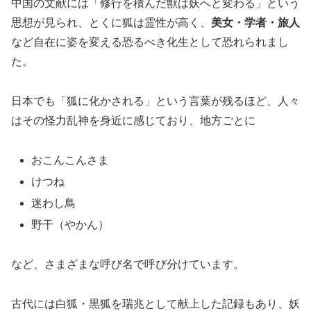
中国の文献には「修行を積んだ獣は妖へと変わる」という
思想が見られ、とくに狐は霊性が高く、
美女・学者・旅人
など自在に姿を変える恐るべき化生として恐れられまし
た。
日本でも「狐に化かされる」という言葉が残るほど、人々
はその怪力乱神を身近に感じており、地方ごとに
おこんこんさま
けつね
迷わし鳥
野干（やかん）
など、さまざまな呼び名で呼び分けています。
古代には白狐・黒狐を瑞兆として献上した記録もあり、妖