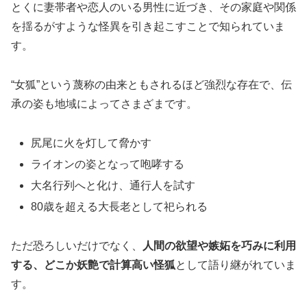
とくに妻帯者や恋人のいる男性に近づき、その家庭や関係
を揺るがすような怪異を引き起こすことで知られていま
す。
“女狐”という蔑称の由来ともされるほど強烈な存在で、伝
承の姿も地域によってさまざまです。
尻尾に火を灯して脅かす
ライオンの姿となって咆哮する
大名行列へと化け、通行人を試す
80歳を超える大長老として祀られる
ただ恐ろしいだけでなく、
人間の欲望や嫉妬を巧みに利用
する、どこか妖艶で計算高い怪狐
として語り継がれていま
す。