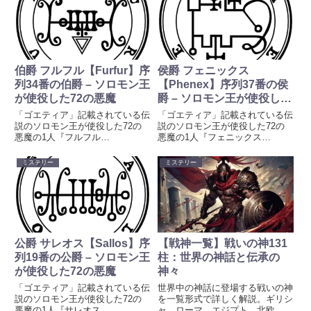
伯爵 フルフル【Furfur】序
侯爵 フェニックス
列34番の伯爵 – ソロモン王
【Phenex】序列37番の侯
が使役した72の悪魔
爵 – ソロモン王が使役した
72の悪魔
「ゴエティア」記載されている伝
「ゴエティア」記載されている伝
説のソロモン王が使役した72の
説のソロモン王が使役した72の
悪魔の1人『フルフル
悪魔の1人『フェニックス
【Furfur】』の地獄における爵位
【Phenex】』の地獄における爵
（悪魔の階級）、姿、能力、軍団
位（悪魔の階級）、姿、能力、軍
ミステリー
ミステリー
について紹介しています。創作、
団について紹介しています。創
キャラクター、オンラインゲーム
作、キャラクター、オンラインゲ
の名前など、ネーミングのアイデ
ームの名前など、ネーミングのア
アとしてもご活用ください。「ゴ
イデアとしてもご活用ください。
エティア」は、17世紀から伝わ
「ゴエティア」は、17世紀から
る作者不明のグリモワール（魔術
伝わる作者不明のグリモワール
書）『レメゲトン』の第一書の表
（魔術書）『レメゲトン』の第一
公爵 サレオス【Sallos】序
【戦神一覧】戦いの神131
題であり、ソロモン王が使役した
書の表題であり、ソロモン王が使
列19番の公爵 – ソロモン王
柱：世界の神話と伝承の
とされる105人の悪魔を呼び出し
役したとされる108人の悪魔を呼
が使役した72の悪魔
神々
て様々な願望をかなえる手順を記
び出して様々な願望をかなえる手
したものです。
順を記したものです。
「ゴエティア」記載されている伝
世界中の神話に登場する戦いの神
説のソロモン王が使役した72の
を一覧形式で詳しく解説。ギリシ
悪魔の1人『サレオス
ャ、ローマ、エジプト、北欧、ア