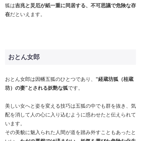
狐は
吉兆と災厄が紙一重に同居する、不可思議で危険な存
在
だといえます。
おとん女郎
おとん女郎は因幡五狐のひとつであり、
“経蔵坊狐（桂蔵
坊）の妻”とされる妖艶な狐
です。
美しい女へと姿を変える技巧は五狐の中でも群を抜き、気
配を消して人の心に入り込むように惑わせたと伝えられて
います。
その美貌に魅入られた人間が道を踏み外すこともあったと