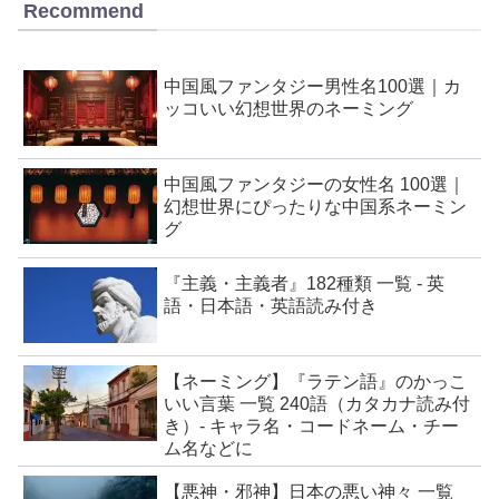
Recommend
中国風ファンタジー男性名100選｜カ
ッコいい幻想世界のネーミング
中国風ファンタジーの女性名 100選｜
幻想世界にぴったりな中国系ネーミン
グ
『主義・主義者』182種類 一覧 - 英
語・日本語・英語読み付き
【ネーミング】『ラテン語』のかっこ
いい言葉 一覧 240語（カタカナ読み付
き）- キャラ名・コードネーム・チー
ム名などに
【悪神・邪神】日本の悪い神々 一覧