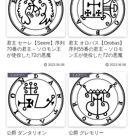
君主 セーレ【Seere】序列
君主 オロバス【Orobas】
70番の君主 – ソロモン王
序列55番の君主 – ソロモ
が使役した72の悪魔
ン王が使役した72の悪魔
2023.06.08
2023.06.08
ミステリー
ミステリー
公爵 ダンタリオン
公爵 グレモリー