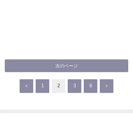
次のページ
前
次
1
2
3
8
へ
へ