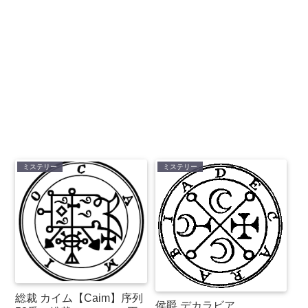
ミステリー
ミステリー
総裁 カイム【Caim】序列
侯爵 デカラビア