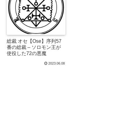
総裁 オセ【Ose】序列57
番の総裁 – ソロモン王が
使役した72の悪魔
2023.06.08