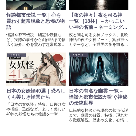
ア」は、17世紀から伝わる作者
ア」は、17世紀から伝わる作者
不明のグリモワール（魔術書）
不明のグリモワール（魔術書）
『レメゲトン』の第一書の表題で
『レメゲトン』の第一書の表題で
怪談都市伝説 一覧｜心を
【夜の神々】夜を司る神
あり、ソロモン王が使役したとさ
あり、ソロモン王が使役したとさ
震わす超常現象と恐怖の物
一覧 ［18柱］ – かっこい
れる139人の悪魔を呼び出して
れる93人の悪魔を呼び出して
語
い神の名前 – ネーミングア
様々な願望をかなえる手順を記し
様々な願望をかなえる手順を記し
たものです。
たものです。
イデア
怪談や都市伝説、幽霊や妖怪な
夜と闇を司る女神ノックス、北欧
ど、実際の事件から創作話まで幅
神話の夜の女神ノート、冥府神ヘ
広く紹介。心を震わす超常現象の
カテーなど、全世界の夜を司る
謎に迫る情報をお届けします。恐
神々を紹介します。創作、キャラ
怖と魅惑が交錯する不思議な世界
クター、オンラインゲームの名前
ミステリー
ミステリー
を体感してください。
など、ネーミングのアイデアとし
てもご活用ください。
日本の女妖怪40選｜恐ろし
日本の有名な幽霊 一覧 –
くも美しき怪異たち
怪談と都市伝説が紡ぐ神秘
の伝統世界
「日本の女妖怪」特集。口裂け女
や橋姫、乙姫など、哀しく美しい
伝統的な怪談から現代の都市伝説
40体の妖怪たちの物語を一挙紹
まで、幽霊の背景、特徴、現れ方
介。あなたの知らない妖怪がここ
を徹底解説。歴史や文化、心情に
にいる。
根付く日本の幽霊伝承の魅力を余
すところなく紹介します。