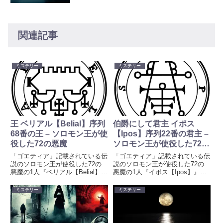
関連記事
ミステリー
ミステリー
王 ベリアル【Belial】序列
伯爵にして君主 イポス
68番の王 – ソロモン王が使
【Ipos】序列22番の君主 –
役した72の悪魔
ソロモン王が使役した72の
悪魔
「ゴエティア」記載されている伝
「ゴエティア」記載されている伝
説のソロモン王が使役した72の
説のソロモン王が使役した72の
悪魔の1人『ベリアル【Belial】』
悪魔の1人『イポス【Ipos】』の
の地獄における爵位（悪魔の階
地獄における爵位（悪魔の階
級）、姿、能力、軍団について紹
級）、姿、能力、軍団について紹
ミステリー
ミステリー
介しています。創作、キャラクタ
介しています。創作、キャラクタ
ー、オンラインゲームの名前な
ー、オンラインゲームの名前な
ど、ネーミングのアイデアとして
ど、ネーミングのアイデアとして
もご活用ください。「ゴエティ
もご活用ください。「ゴエティ