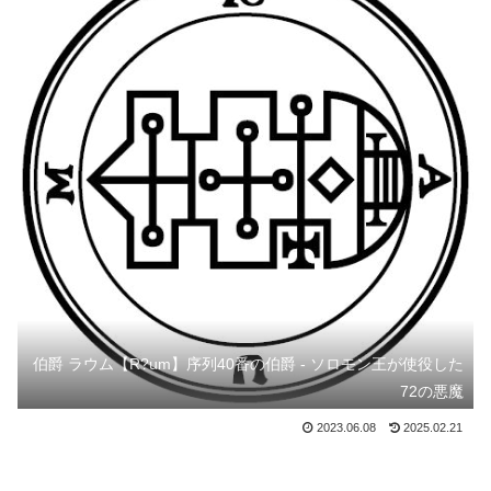
伯爵 ラウム【R?um】序列40番の伯爵 - ソロモン王が使役した
72の悪魔
2023.06.08
2025.02.21