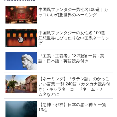
中国風ファンタジー男性名100選｜カ
ッコいい幻想世界のネーミング
中国風ファンタジーの女性名 100選｜
幻想世界にぴったりな中国系ネーミン
グ
『主義・主義者』182種類 一覧 - 英
語・日本語・英語読み付き
【ネーミング】『ラテン語』のかっこ
いい言葉 一覧 240語（カタカナ読み付
き）- キャラ名・コードネーム・チー
ム名などに
【悪神・邪神】日本の悪い神々 一覧
13柱