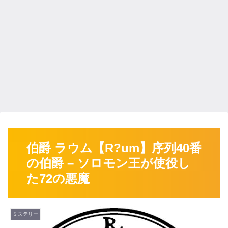
伯爵 ラウム【R?um】序列40番
の伯爵 – ソロモン王が使役し
た72の悪魔
ミステリー