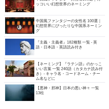
ッコいい幻想世界のネーミング
中国風ファンタジーの女性名 100選｜
幻想世界にぴったりな中国系ネーミン
グ
『主義・主義者』182種類 一覧 - 英
語・日本語・英語読み付き
【ネーミング】『ラテン語』のかっこ
いい言葉 一覧 240語（カタカナ読み付
き）- キャラ名・コードネーム・チー
ム名などに
【悪神・邪神】日本の悪い神々 一覧
13柱