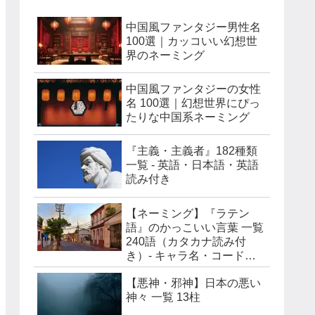
中国風ファンタジー男性名
100選｜カッコいい幻想世
界のネーミング
中国風ファンタジーの女性
名 100選｜幻想世界にぴっ
たりな中国系ネーミング
『主義・主義者』182種類
一覧 - 英語・日本語・英語
読み付き
【ネーミング】『ラテン
語』のかっこいい言葉 一覧
240語（カタカナ読み付
き）- キャラ名・コードネ
ーム・チーム名などに
【悪神・邪神】日本の悪い
神々 一覧 13柱