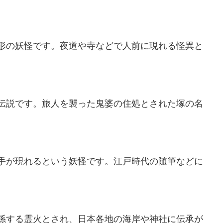
形の妖怪です。夜道や寺などで人前に現れる怪異と
伝説です。旅人を襲った鬼婆の住処とされた塚の名
手が現れるという妖怪です。江戸時代の随筆などに
係する霊火とされ、日本各地の海岸や神社に伝承が