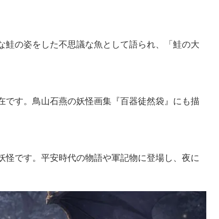
な鮭の姿をした不思議な魚として語られ、「鮭の大
在です。鳥山石燕の妖怪画集『百器徒然袋』にも描
妖怪です。平安時代の物語や軍記物に登場し、夜に
。