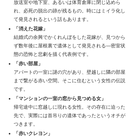
放送室や地下室、あるいは体育倉庫に閉じ込めら
れ、必死の脱出の跡が残るもの。時にはミイラ化し
て発見されるという話もあります。
「消えた花嫁」
結婚式の余興でかくれんぼをした花嫁が、見つから
ず数年後に屋根裏で遺体として発見される―密室状
態の恐怖と悲劇を描く代表例です。
「赤い部屋」
アパートの一室に謎の穴があり、壁越しに隣の部屋
まで繋がる赤い空間。そこに住むという女性の伝説
です。
「マンションの一室の窓から見つめる女」
帰宅途中に窓越しに現れる女性。その存在に迫った
先で、実際には首吊りの遺体であったというオチが
つきます。
「赤いクレヨン」