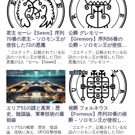
記する。伊邪那岐命（伊弉諾尊・
団について紹介しています。創
いざなぎ）によって...
作、キャラクター、オンラインゲ
ームの名前など、ネーミングのア
イデアとしてもご活用ください。
「ゴエティア」は、17世紀から
伝わる作者不明のグリモワール
（魔術書）『レメゲトン』の第一
君主 セーレ【Seere】序列
公爵 グレモリー
書の表題であり、ソロモン王が使
70番の君主 – ソロモン王が
【Gremory】序列56番の
役したとされる76人の悪魔を呼
使役した72の悪魔
公爵 – ソロモン王が使役し
び出して様々な願望をかなえる手
順を記したものです。
た72の悪魔
「ゴエティア」記載されている伝
「ゴエティア」記載されている伝
説のソロモン王が使役した72の
説のソロモン王が使役した72の
悪魔の1人『セーレ【Seere】』
悪魔の1人『グレモリー
の地獄における爵位（悪魔の階
【Gremory】』の地獄における爵
級）、姿、能力、軍団について紹
位（悪魔の階級）、姿、能力、軍
ミステリー
ミステリー
介しています。創作、キャラクタ
団について紹介しています。創
ー、オンラインゲームの名前な
作、キャラクター、オンラインゲ
ど、ネーミングのアイデアとして
ームの名前など、ネーミングのア
もご活用ください。「ゴエティ
イデアとしてもご活用ください。
ア」は、17世紀から伝わる作者
「ゴエティア」は、17世紀から
不明のグリモワール（魔術書）
伝わる作者不明のグリモワール
『レメゲトン』の第一書の表題で
（魔術書）『レメゲトン』の第一
エリア51の謎と真実：歴
侯爵 フォルネウス
あり、ソロモン王が使役したとさ
書の表題であり、ソロモン王が使
史、陰謀論、軍事技術の最
【Forneus】序列30番の侯
れる141人の悪魔を呼び出して
役したとされる127人の悪魔を呼
前線
爵 – ソロモン王が使役した
様々な願望をかなえる手順を記し
び出して様々な願望をかなえる手
たものです。
順を記したものです。
72の悪魔
エリア51の概要、歴史、陰謀
「ゴエティア」記載されている伝
論、現状に加え、UFO目撃情報
説のソロモン王が使役した72の