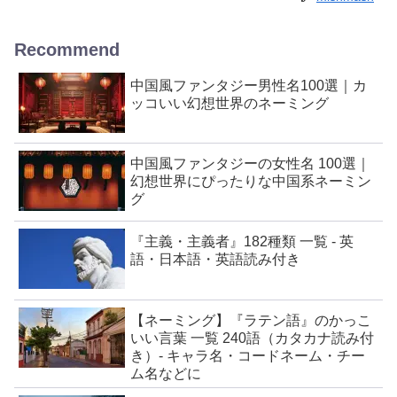
Recommend
中国風ファンタジー男性名100選｜カ
ッコいい幻想世界のネーミング
中国風ファンタジーの女性名 100選｜
幻想世界にぴったりな中国系ネーミン
グ
『主義・主義者』182種類 一覧 - 英
語・日本語・英語読み付き
【ネーミング】『ラテン語』のかっこ
いい言葉 一覧 240語（カタカナ読み付
き）- キャラ名・コードネーム・チー
ム名などに