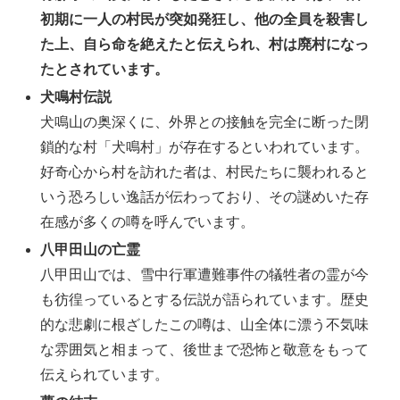
初期に一人の村民が突如発狂し、他の全員を殺害し
た上、自ら命を絶えたと伝えられ、村は廃村になっ
たとされています。
犬鳴村伝説
犬鳴山の奥深くに、外界との接触を完全に断った閉
鎖的な村「犬鳴村」が存在するといわれています。
好奇心から村を訪れた者は、村民たちに襲われると
いう恐ろしい逸話が伝わっており、その謎めいた存
在感が多くの噂を呼んでいます。
八甲田山の亡霊
八甲田山では、雪中行軍遭難事件の犠牲者の霊が今
も彷徨っているとする伝説が語られています。歴史
的な悲劇に根ざしたこの噂は、山全体に漂う不気味
な雰囲気と相まって、後世まで恐怖と敬意をもって
伝えられています。