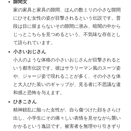
隙間女
家の家具と家具の隙間、ほんの数ミリの小さな隙間
にひそむ女性の姿が目撃されるという伝説です。普
段は目に留まらないその隙間に潜み、暗闇の中から
じっとこちらを見つめるという、不気味な存在とし
て語られています。
小さいおじさん
小人のような体格の小さいおじさんが目撃されると
いう都市伝説です。彼はサラリーマン風のスーツ姿
や、ジャージ姿で現れることが多く、その小さな体
と大人びた装いのギャップが、見る者に不思議な違
和感と恐怖を与えます。
ひきこさん
精神錯乱に陥った女性が、自ら傷つけた顔をさらけ
出し、小学生にその痛々しい表情を見せながら襲い
かかるという逸話です。被害者を無理やり引きずり