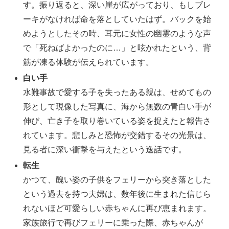
す。振り返ると、深い崖が広がっており、もしブレ
ーキがなければ命を落としていたはず。バックを始
めようとしたその時、耳元に女性の幽霊のような声
で「死ねばよかったのに…」と呟かれたという、背
筋が凍る体験が伝えられています。
白い手
水難事故で愛する子を失ったある親は、せめてもの
形として現像した写真に、海から無数の青白い手が
伸び、亡き子を取り巻いている姿を捉えたと報告さ
れています。悲しみと恐怖が交錯するその光景は、
見る者に深い衝撃を与えたという逸話です。
転生
かつて、醜い姿の子供をフェリーから突き落とした
という過去を持つ夫婦は、数年後に生まれた信じら
れないほど可愛らしい赤ちゃんに再び恵まれます。
家族旅行で再びフェリーに乗った際、赤ちゃんが