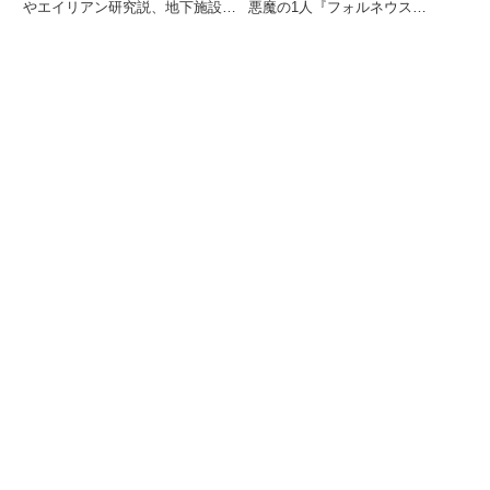
やエイリアン研究説、地下施設な
悪魔の1人『フォルネウス
どの具体的な謎を詳細に解説。極
【Forneus】』の地獄における爵
秘軍事施設の全貌に迫ります。
位（悪魔の階級）、姿、能力、軍
団について紹介しています。創
作、キャラクター、オンラインゲ
ームの名前など、ネーミングのア
イデアとしてもご活用ください。
「ゴエティア」は、17世紀から
伝わる作者不明のグリモワール
（魔術書）『レメゲトン』の第一
書の表題であり、ソロモン王が使
役したとされる101人の悪魔を呼
び出して様々な願望をかなえる手
順を記したものです。