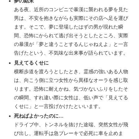
夢の結末
ある夜、近所のコンビニで暴漢に襲われる夢を見た
男は、不安を抱きながらも実際にその店へ足を運び
ます。そこで、夢に登場したはずの男が現れた瞬
間、恐怖にかられて逃げ出そうとしたところ、実際
の暴漢が「夢と違うことするんじゃねえよ」と一言
告げたという、不気味な出来事が語られています。
見えてるくせに
横断歩道を渡ろうとしたとき、霊感の強いある人物
は、向こう側に立つ女性から異様なオーラを感じ取
ります。恐怖に耐えかね、気づかないふりをしたそ
の瞬間、すれ違い際に女性は、低い声で「見えてる
くせに」と一言投げかけたといいます。
死ねばよかったのに…
ドライブ中、トンネルを抜けた途端、突然女性が飛
び出し、運転手は急ブレーキで必死に車を止めま