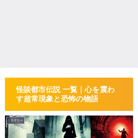
怪談都市伝説 一覧｜心を震わ
す超常現象と恐怖の物語
ミステリー