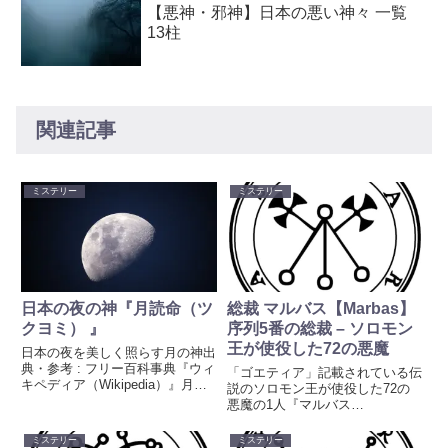
【悪神・邪神】日本の悪い神々 一覧
13柱
関連記事
ミステリー
ミステリー
日本の夜の神『月読命（ツ
総裁 マルバス【Marbas】
クヨミ） 』
序列5番の総裁 – ソロモン
王が使役した72の悪魔
日本の夜を美しく照らす月の神出
典・参考 : フリー百科事典『ウィ
「ゴエティア」記載されている伝
キペディア（Wikipedia）』月読
説のソロモン王が使役した72の
命（ツクヨミ）は、日本神話に登
悪魔の1人『マルバス
場する神。『古事記』は月読命、
【Marbas】』の地獄における爵
『日本書紀』は月夜見尊などと表
位（悪魔の階級）、姿、能力、軍
ミステリー
ミステリー