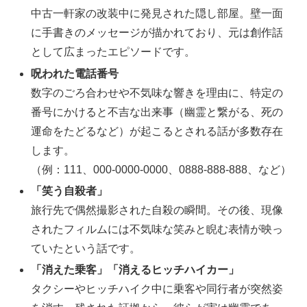
中古一軒家の改装中に発見された隠し部屋。壁一面
に手書きのメッセージが描かれており、元は創作話
として広まったエピソードです。
呪われた電話番号
数字のごろ合わせや不気味な響きを理由に、特定の
番号にかけると不吉な出来事（幽霊と繋がる、死の
運命をたどるなど）が起こるとされる話が多数存在
します。
（例：111、000-0000-0000、0888-888-888、など）
「笑う自殺者」
旅行先で偶然撮影された自殺の瞬間。その後、現像
されたフィルムには不気味な笑みと睨む表情が映っ
ていたという話です。
「消えた乗客」「消えるヒッチハイカー」
タクシーやヒッチハイク中に乗客や同行者が突然姿