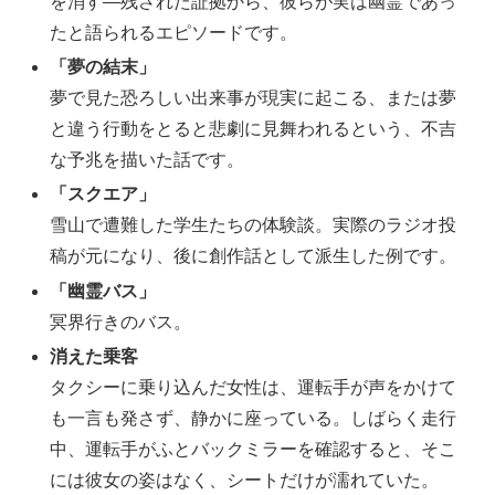
を消す―残された証拠から、彼らが実は幽霊であっ
たと語られるエピソードです。
「夢の結末」
夢で見た恐ろしい出来事が現実に起こる、または夢
と違う行動をとると悲劇に見舞われるという、不吉
な予兆を描いた話です。
「スクエア」
雪山で遭難した学生たちの体験談。実際のラジオ投
稿が元になり、後に創作話として派生した例です。
「幽霊バス」
冥界行きのバス。
消えた乗客
タクシーに乗り込んだ女性は、運転手が声をかけて
も一言も発さず、静かに座っている。しばらく走行
中、運転手がふとバックミラーを確認すると、そこ
には彼女の姿はなく、シートだけが濡れていた。