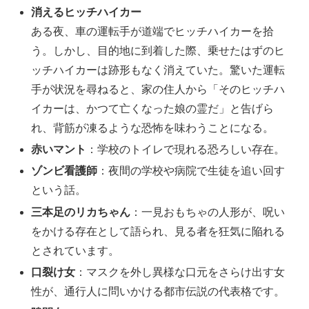
消えるヒッチハイカー
ある夜、車の運転手が道端でヒッチハイカーを拾
う。しかし、目的地に到着した際、乗せたはずのヒ
ッチハイカーは跡形もなく消えていた。驚いた運転
手が状況を尋ねると、家の住人から「そのヒッチハ
イカーは、かつて亡くなった娘の霊だ」と告げら
れ、背筋が凍るような恐怖を味わうことになる。
赤いマント
：学校のトイレで現れる恐ろしい存在。
ゾンビ看護師
：夜間の学校や病院で生徒を追い回す
という話。
三本足のリカちゃん
：一見おもちゃの人形が、呪い
をかける存在として語られ、見る者を狂気に陥れる
とされています。
口裂け女
：マスクを外し異様な口元をさらけ出す女
性が、通行人に問いかける都市伝説の代表格です。