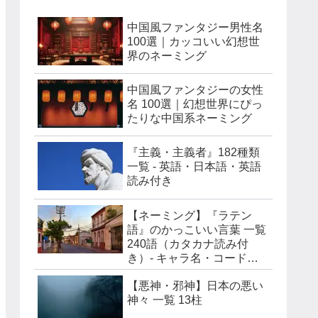
中国風ファンタジー男性名
100選｜カッコいい幻想世
界のネーミング
中国風ファンタジーの女性
名 100選｜幻想世界にぴっ
たりな中国系ネーミング
『主義・主義者』182種類
一覧 - 英語・日本語・英語
読み付き
【ネーミング】『ラテン
語』のかっこいい言葉 一覧
240語（カタカナ読み付
き）- キャラ名・コードネ
ーム・チーム名などに
【悪神・邪神】日本の悪い
神々 一覧 13柱