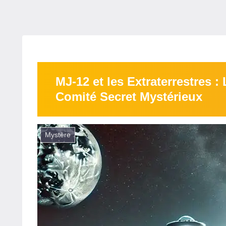
MJ‑12 et les Extraterrestres :
Comité Secret Mystérieux
Mystère