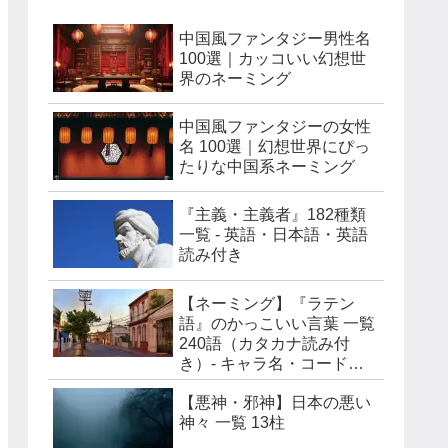
中国風ファンタジー男性名
100選｜カッコいい幻想世
界のネーミング
中国風ファンタジーの女性
名 100選｜幻想世界にぴっ
たりな中国系ネーミング
『主義・主義者』182種類
一覧 - 英語・日本語・英語
読み付き
【ネーミング】『ラテン
語』のかっこいい言葉 一覧
240語（カタカナ読み付
き）- キャラ名・コードネ
ーム・チーム名などに
【悪神・邪神】日本の悪い
神々 一覧 13柱