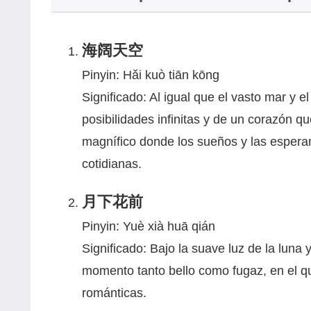
海阔天空
Pinyin: Hǎi kuò tiān kōng
Significado: Al igual que el vasto mar y el
posibilidades infinitas y de un corazón 
magnífico donde los sueños y las esperan
cotidianas.
月下花前
Pinyin: Yuè xià huā qián
Significado: Bajo la suave luz de la luna 
momento tanto bello como fugaz, en el q
románticas.