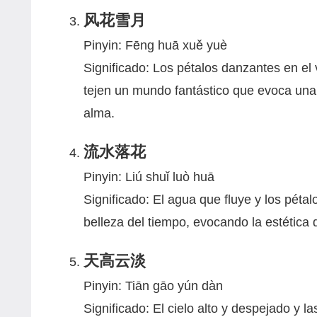
风花雪月
Pinyin: Fēng huā xuě yuè
Significado: Los pétalos danzantes en el 
tejen un mundo fantástico que evoca una 
alma.
流水落花
Pinyin: Liú shuǐ luò huā
Significado: El agua que fluye y los pét
belleza del tiempo, evocando la estética
天高云淡
Pinyin: Tiān gāo yún dàn
Significado: El cielo alto y despejado y