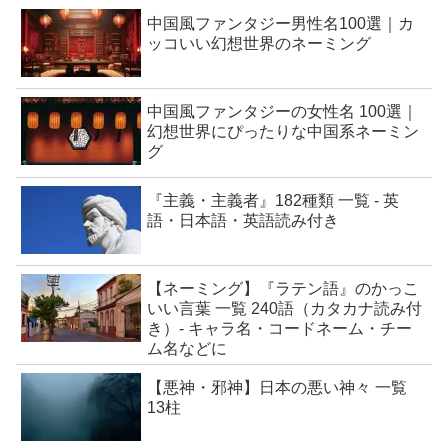
中国風ファンタジー男性名100選｜カ
ッコいい幻想世界のネーミング
中国風ファンタジーの女性名 100選｜
幻想世界にぴったりな中国系ネーミン
グ
『主義・主義者』182種類 一覧 - 英
語・日本語・英語読み付き
【ネーミング】『ラテン語』のかっこ
いい言葉 一覧 240語（カタカナ読み付
き）- キャラ名・コードネーム・チー
ム名などに
【悪神・邪神】日本の悪い神々 一覧
13柱