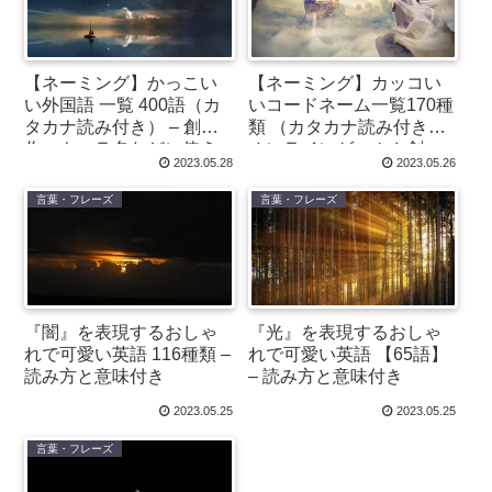
【ネーミング】かっこい
【ネーミング】カッコい
い外国語 一覧 400語（カ
いコードネーム一覧170種
タカナ読み付き） – 創
類 （カタカナ読み付き）-
作・キャラ名などに使え
オンラインゲームや創
2023.05.28
2023.05.26
るアイデア集
作・キャラクターに
言葉・フレーズ
言葉・フレーズ
『闇』を表現するおしゃ
『光』を表現するおしゃ
れで可愛い英語 116種類 –
れで可愛い英語 【65語】
読み方と意味付き
– 読み方と意味付き
2023.05.25
2023.05.25
言葉・フレーズ