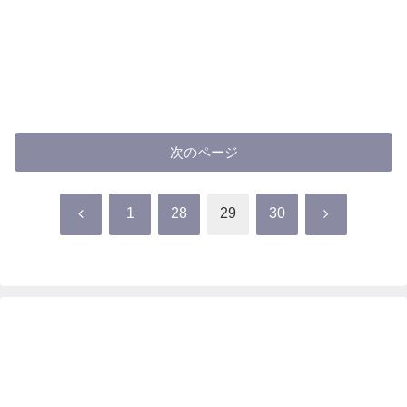
次のページ
前
次
1
28
29
30
へ
へ